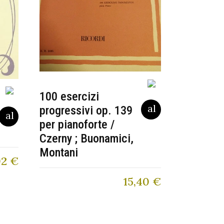
100 esercizi
progressivi op. 139
per pianoforte /
Czerny ; Buonamici,
Montani
92
€
15,40
€