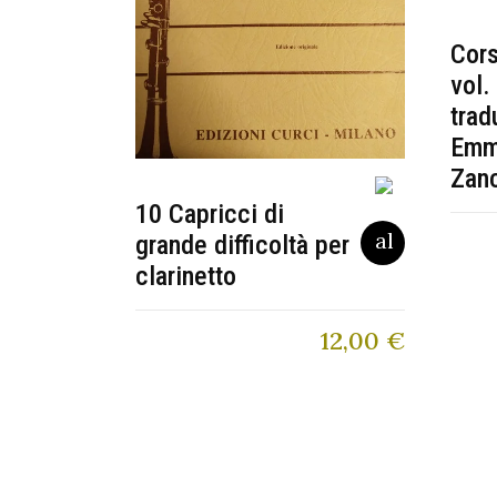
Cors
vol.
trad
Emm
Zan
10 Capricci di
grande difficoltà per
clarinetto
12,00
€