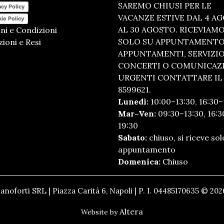
SAREMO CHIUSI PER LE
acy Policy
VACANZE ESTIVE DAL 4 A
ie Policy
AL 30 AGOSTO. RICEVIAM
ni e Condizioni
SOLO SU APPUNTAMENTO.
ioni e Resi
APPUNTAMENTI, SERVIZI
CONCERTI O COMUNICAZ
URGENTI CONTATTARE IL 
8599621.
Lunedì:
10:00–13:30, 16:30–
Mar–Ven:
09:30–13:30, 16:3
19:30
Sabato:
chiuso, si riceve sol
appuntamento
Domenica:
Chiuso
anoforti SRL | Piazza Carità 6, Napoli | P. I. 04485170635 © 2026
Altera
Website by