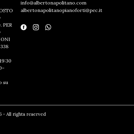
info@albertonapolitano.com
albertonapolitanopianoforti@pec.it
GOSTO
O
 PER
O
IONI
338
19:30
0–
o su
 - All rights reserved