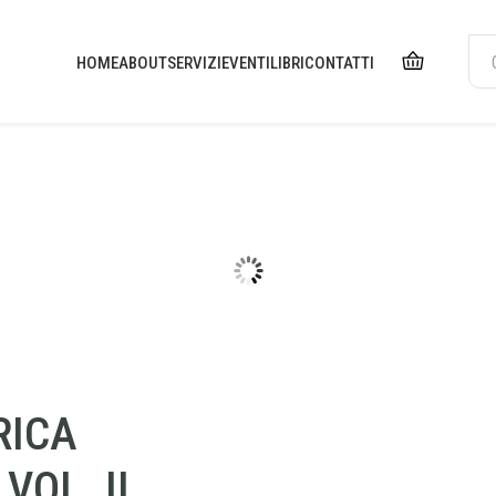
HOME
ABOUT
SERVIZI
EVENTI
LIBRI
CONTATTI
RICA
VOL. II,