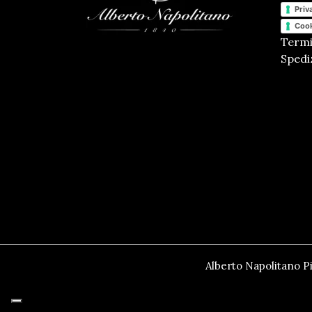
Priv
Cook
Termi
Spediz
Alberto Napolitano Pi