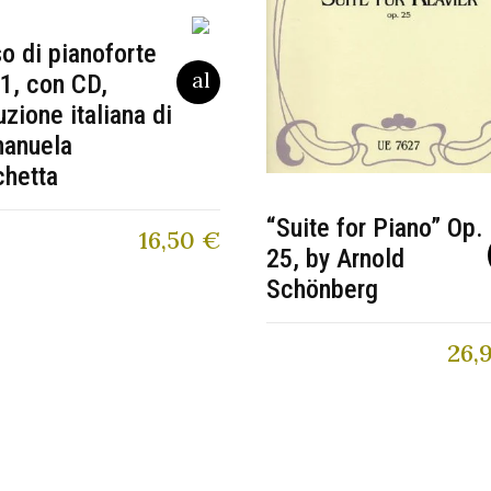
o di pianoforte
 1, con CD,
uzione italiana di
anuela
chetta
“Suite for Piano” Op.
16,50
€
25, by Arnold
Schönberg
26,