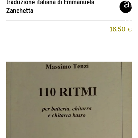
traduzione italiana di Emmanuela
Zanchetta
16,50
€