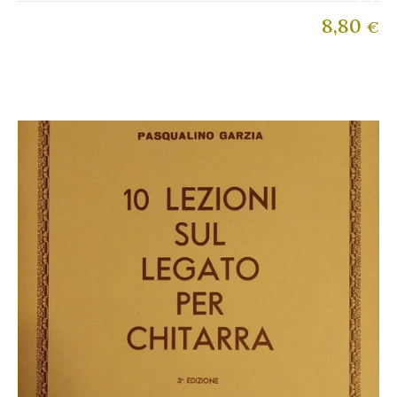
8,80
€