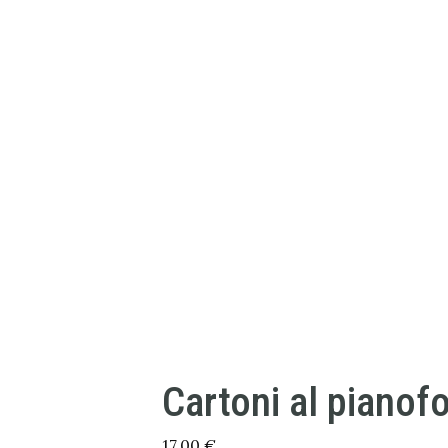
Cartoni al pianof
17,00
€