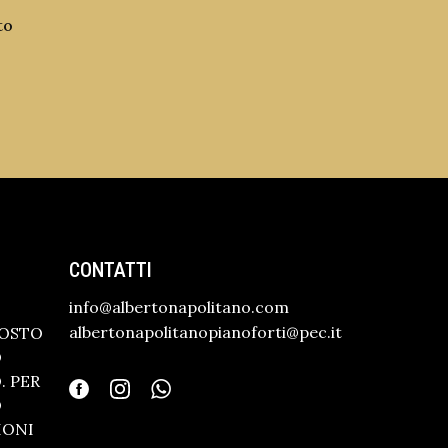
to
CONTATTI
info@albertonapolitano.com
albertonapolitanopianoforti@pec.it
GOSTO
O
 PER
O
IONI