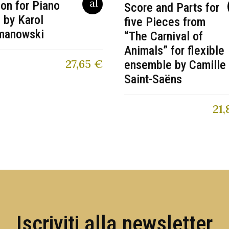
ion for Piano
Score and Parts for
 by Karol
five Pieces from
manowski
“The Carnival of
Animals” for flexible
27,65
€
ensemble by Camille
Saint-Saëns
21,
Iscriviti alla newsletter