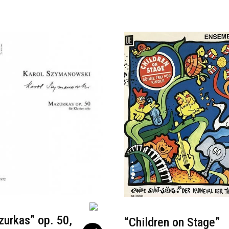
urkas” op. 50,
“Children on Stage”