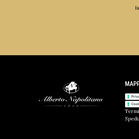
I
MAPP
Priv
Cook
Termi
Spediz