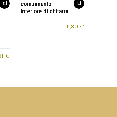
compimento
inferiore di chitarra
6,80
€
81
€