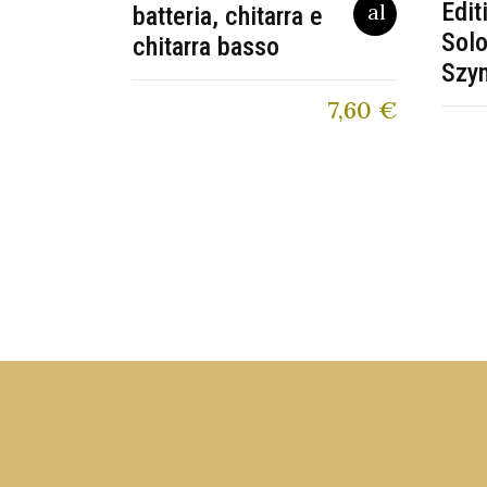
Edit
batteria, chitarra e
Solo
chitarra basso
Szy
7,60
€