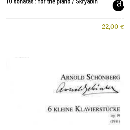
10 sonatas : for the piano / Skryabin
22,00
€