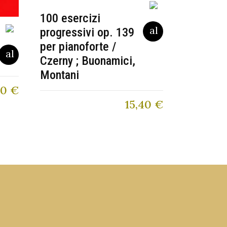
100 esercizi
progressivi op. 139
per pianoforte /
Czerny ; Buonamici,
Montani
90
€
15,40
€