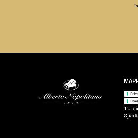
I
MAPP
Priv
Cook
Termi
Spediz