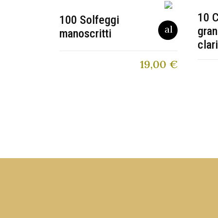
10 C
100 Solfeggi
gran
manoscritti
clar
19,00
€