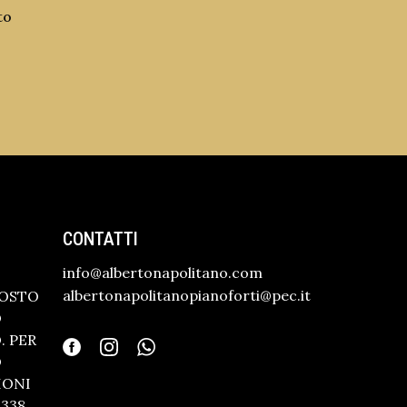
to
CONTATTI
info@albertonapolitano.com
albertonapolitanopianoforti@pec.it
GOSTO
O
 PER
O
IONI
338