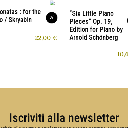
onatas : for the
“Six Little Piano
o / Skryabin
Pieces” Op. 19,
Edition for Piano by
Arnold Schönberg
22,00
€
10,
Iscriviti alla newsletter