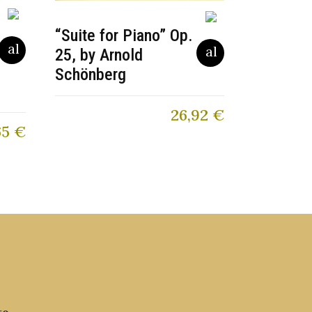
“Suite for Piano” Op.
25, by Arnold
Schönberg
26,92
€
65
€