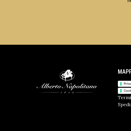
I
MAPP
Priv
Cook
Termi
Spediz