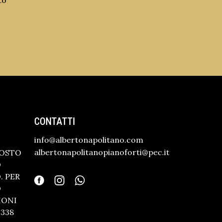
to
CONTATTI
info@albertonapolitano.com
albertonapolitanopianoforti@pec.it
GOSTO
O
 PER
O
IONI
338