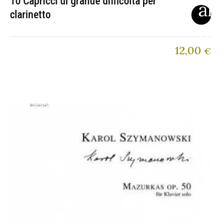
10 Capricci di grande difficoltà per
clarinetto
12,00
€