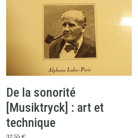
De la sonorité
[Musiktryck] : art et
technique
32,55
€