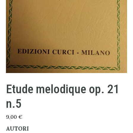
Etude melodique op. 21
n.5
9,00
€
AUTORI