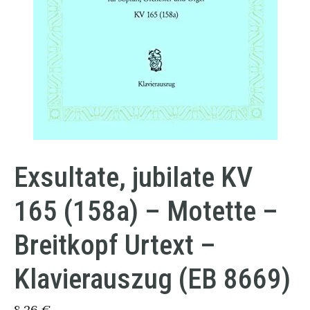
Exsultate, jubilate KV
165 (158a) – Motette –
Breitkopf Urtext –
Klavierauszug (EB 8669)
8,26
€