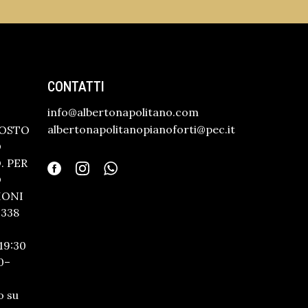
CONTATTI
info@albertonapolitano.com
albertonapolitanopianoforti@pec.it
GOSTO
O
 PER
O
IONI
338
19:30
0–
o su