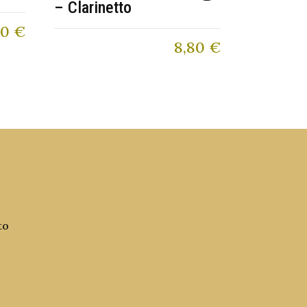
– Clarinetto
90
€
8,80
€
to