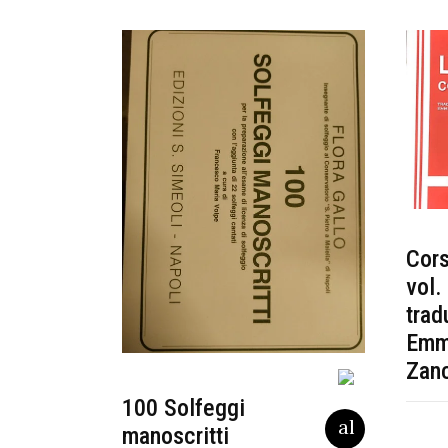
Cors
vol.
trad
Emm
Zan
100 Solfeggi
manoscritti