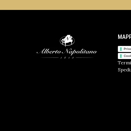
MAPP
Priv
Cook
Termi
Spediz