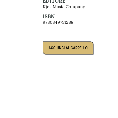
EDITORE
Kjos Music Company
ISBN
9780849751288
AGGIUNGI AL CARRELLO