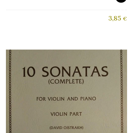
3,85
€