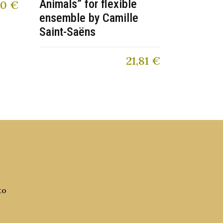
Animals” for flexible
00
€
ensemble by Camille
Saint-Saëns
21,81
€
to