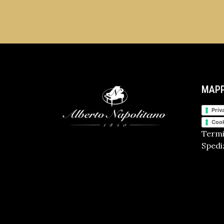
MAPP
Priv
Cook
Termi
Spediz