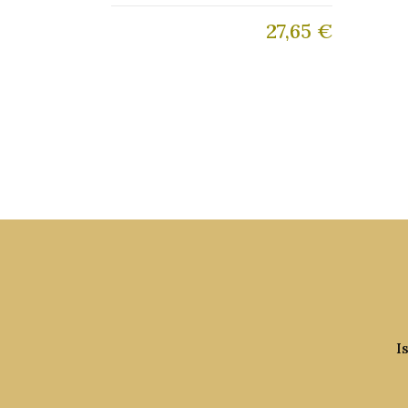
27,65
€
I