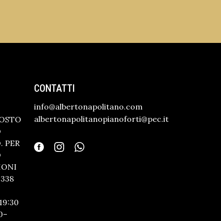
CONTATTI
info@albertonapolitano.com
albertonapolitanopianoforti@pec.it
GOSTO
O
 PER
O
IONI
338
19:30
0–