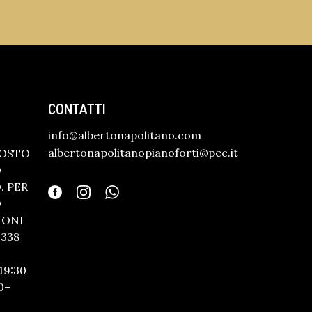
CONTATTI
info@albertonapolitano.com
albertonapolitanopianoforti@pec.it
GOSTO
O
 PER
O
IONI
338
19:30
0–