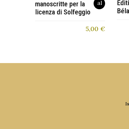
Edit
manoscritte per la
Béla
licenza di Solfeggio
5,00
€
I