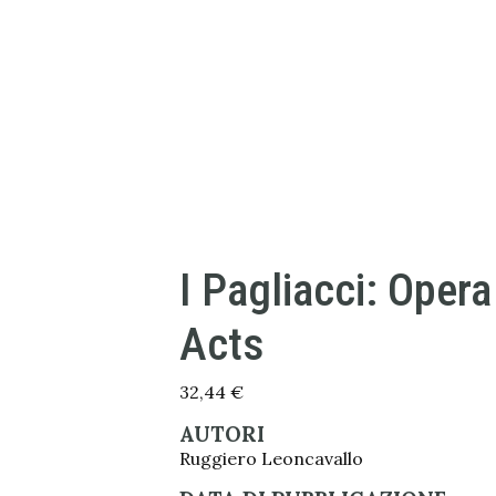
I Pagliacci: Opera
Acts
32,44
€
AUTORI
Ruggiero Leoncavallo