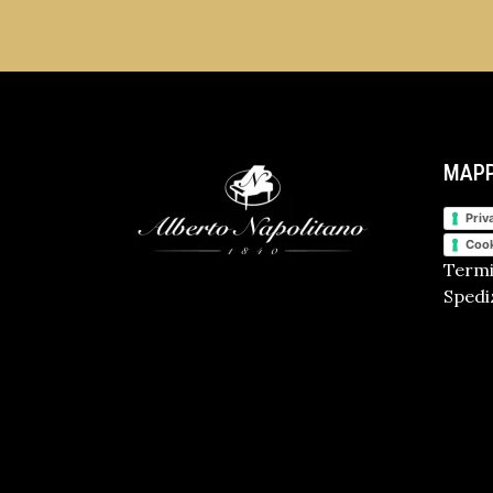
MAPP
Priv
Cook
Termi
Spediz