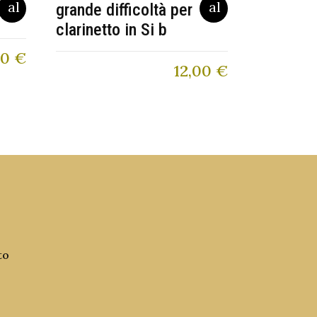
grande difficoltà per
clarinetto in Si b
00
€
12,00
€
to