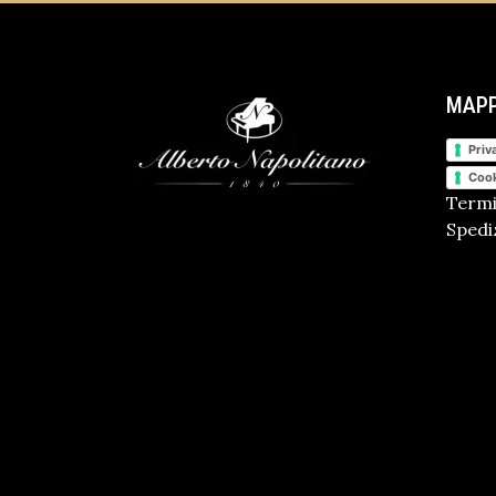
MAPP
Priv
Cook
Termi
Spediz