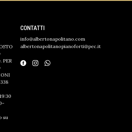
CONTATTI
info@albertonapolitano.com
albertonapolitanopianoforti@pec.it
GOSTO
O
 PER
O
IONI
338
19:30
0–
o su