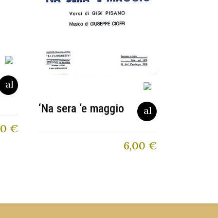
‘Na sera ‘e maggio
80
€
6,00
€