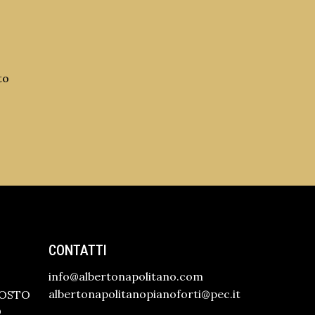
to
CONTATTI
info@albertonapolitano.com
albertonapolitanopianoforti@pec.it
GOSTO
O