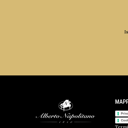
I
MAPP
Priv
Cook
Termi