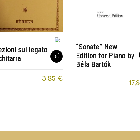
“Sonate” New
ezioni sul legato
Edition for Piano by
chitarra
Béla Bartók
3,85
€
17,