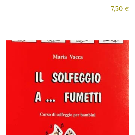
7,50
€