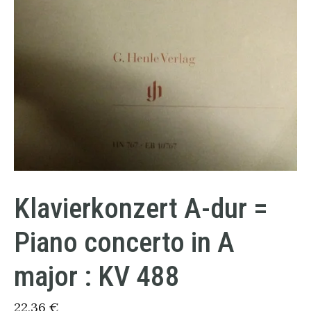
Klavierkonzert A-dur =
Piano concerto in A
major : KV 488
22,36
€