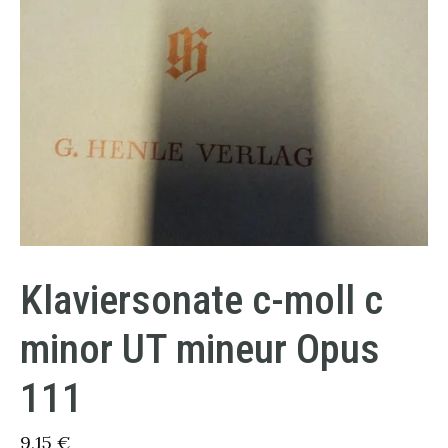
Klaviersonate c-moll c
minor UT mineur Opus
111
9,15
€