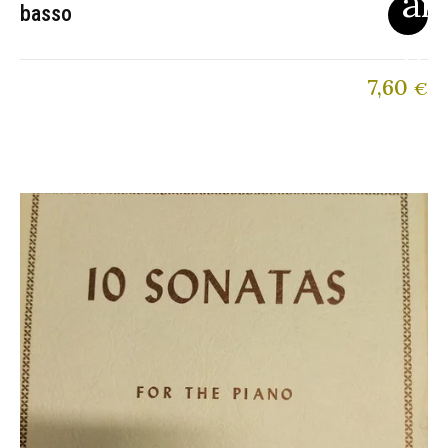
basso
7,60
€