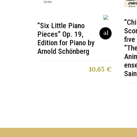
“Chi
“Six Little Piano
Scor
Pieces” Op. 19,
five
Edition for Piano by
“The
Arnold Schönberg
Anim
ens
10,65
€
Sain