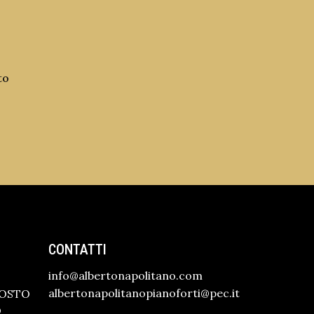
to
CONTATTI
info@albertonapolitano.com
albertonapolitanopianoforti@pec.it
GOSTO
O