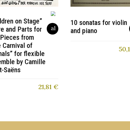
ldren on Stage”
10 sonatas for violin
e and Parts for
and piano
 Pieces from
 Carnival of
50,
als” for flexible
emble by Camille
t-Saëns
21,81
€