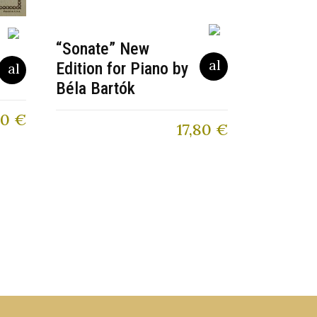
“Sonate” New
Edition for Piano by
Béla Bartók
10
€
17,80
€