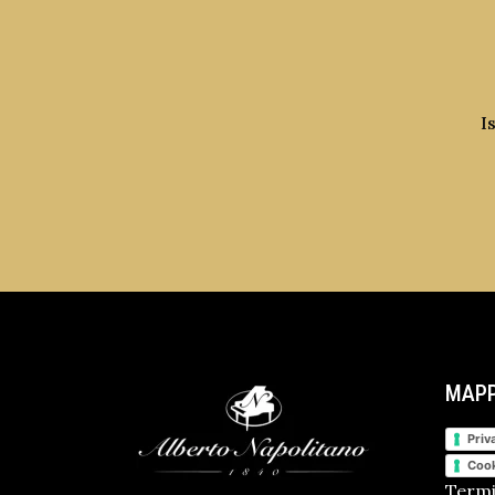
I
MAPP
Priv
Cook
Termi