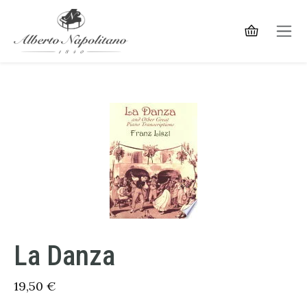
La Danza
19,50
€