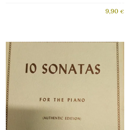
9,90
€