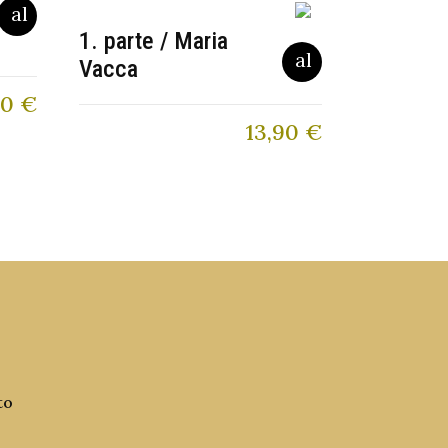
1. parte / Maria
Vacca
60
€
13,90
€
to