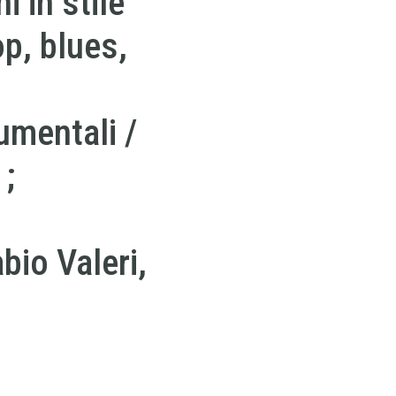
i in stile
p, blues,
umentali /
 ;
bio Valeri,