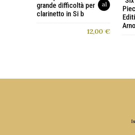
“Six
grande difficoltà per
Piec
clarinetto in Si b
Edit
Arn
12,00
€
I