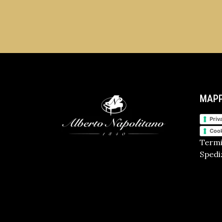
MAPP
Priv
Cook
Termi
Spediz