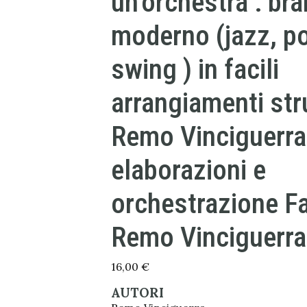
un’orchestra : bran
moderno (jazz, po
swing ) in facili
arrangiamenti str
Remo Vinciguerra
elaborazioni e
orchestrazione Fa
Remo Vinciguerra
16,00
€
AUTORI