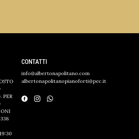
CONTATTI
info@albertonapolitano.com
albertonapolitanopianoforti@pec.it
GOSTO
O
 PER
O
IONI
338
19:30