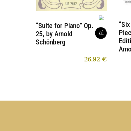
“Six
“Suite for Piano” Op.
Piec
25, by Arnold
Edit
Schönberg
Arn
26,92
€