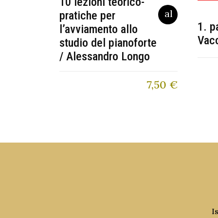
10 lezioni teorico-
pratiche per
1. p
l’avviamento allo
Vac
studio del pianoforte
/ Alessandro Longo
7,50
€
I