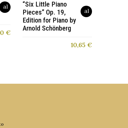
“Six Little Piano
Pieces” Op. 19,
Edition for Piano by
Arnold Schönberg
80
€
10,65
€
to