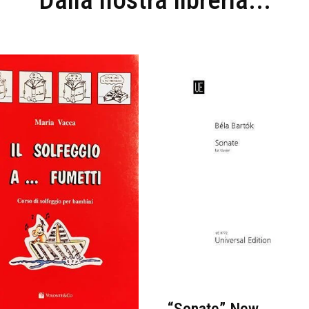
Dalla nostra libreria...
“Sonate” New