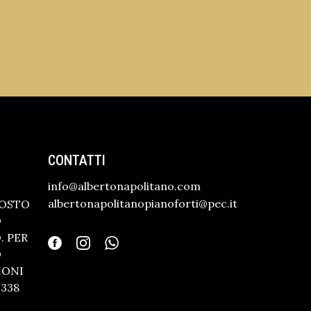
CONTATTI
info@albertonapolitano.com
albertonapolitanopianoforti@pec.it
GOSTO
O
 PER
O
IONI
338