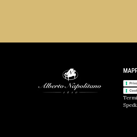
MAPP
Priv
Cook
Termi
Spediz