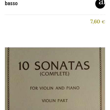
basso
7,60
€