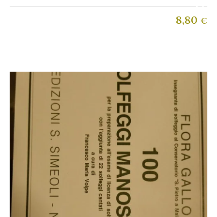
8,80
€