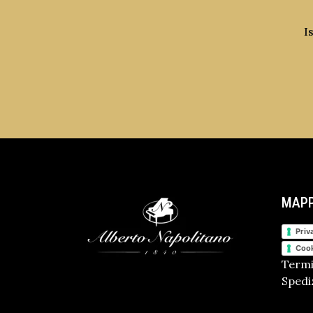
I
MAPP
Priv
Cook
Termi
Spediz