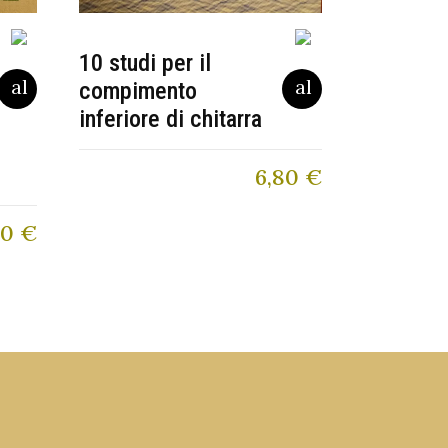
10 studi per il
compimento
inferiore di chitarra
6,80
€
50
€