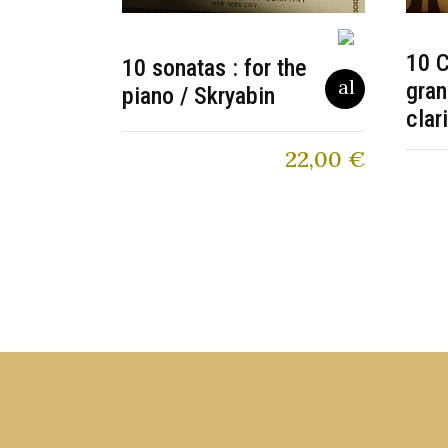
10 C
10 sonatas : for the
gran
piano / Skryabin
clar
22,00
€