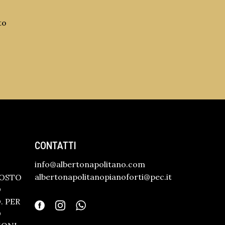
to
CONTATTI
info@albertonapolitano.com
albertonapolitanopianoforti@pec.it
GOSTO
O
 PER
O