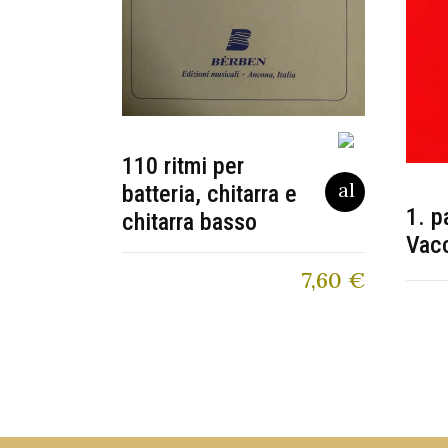
110 ritmi per
batteria, chitarra e
1. p
chitarra basso
Vac
7,60
€