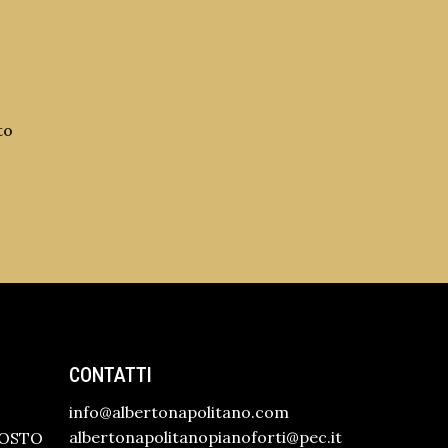
to
CONTATTI
info@albertonapolitano.com
albertonapolitanopianoforti@pec.it
GOSTO