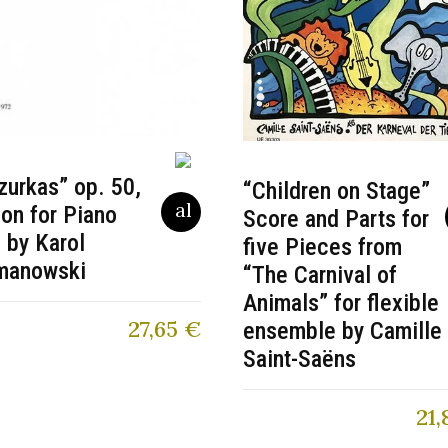
urkas” op. 50,
“Children on Stage”
ion for Piano
Score and Parts for
 by Karol
five Pieces from
manowski
“The Carnival of
Animals” for flexible
27,65
€
ensemble by Camille
Saint-Saëns
21,