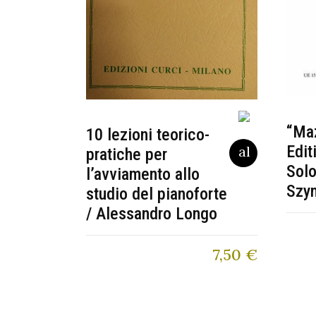
“Maz
10 lezioni teorico-
Edit
pratiche per
Solo
l’avviamento allo
Szy
studio del pianoforte
/ Alessandro Longo
7,50
€