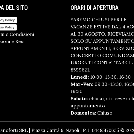
A DEL SITO
ORARI DI APERTURA
SAREMO CHIUSI PER LE
acy Policy
VACANZE ESTIVE DAL 4 A
ie Policy
AL 30 AGOSTO. RICEVIAM
ni e Condizioni
SOLO SU APPUNTAMENTO.
ioni e Resi
APPUNTAMENTI, SERVIZI
CONCERTI O COMUNICAZ
URGENTI CONTATTARE IL 
8599621.
Lunedì:
10:00–13:30, 16:30–
Mar–Ven:
09:30–13:30, 16:3
19:30
Sabato:
chiuso, si riceve sol
appuntamento
Domenica:
Chiuso
anoforti SRL | Piazza Carità 6, Napoli | P. I. 04485170635 © 2026