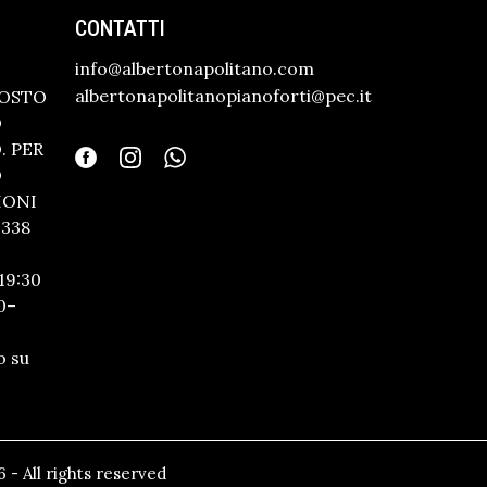
CONTATTI
info@albertonapolitano.com
albertonapolitanopianoforti@pec.it
GOSTO
O
 PER
O
IONI
338
19:30
0–
o su
 - All rights reserved