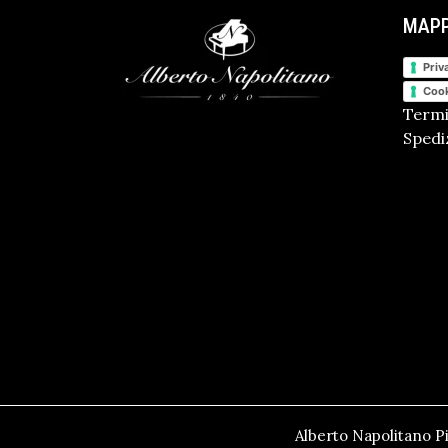
MAPP
Priv
Cook
Termi
Spediz
Alberto Napolitano Pi