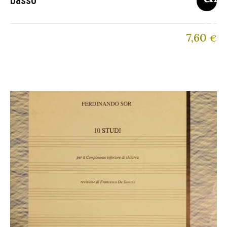
basso
7,60
€