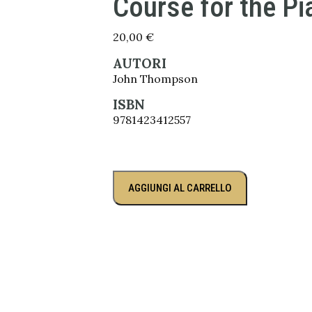
Course for the Pi
20,00
€
AUTORI
John Thompson
ISBN
9781423412557
AGGIUNGI AL CARRELLO