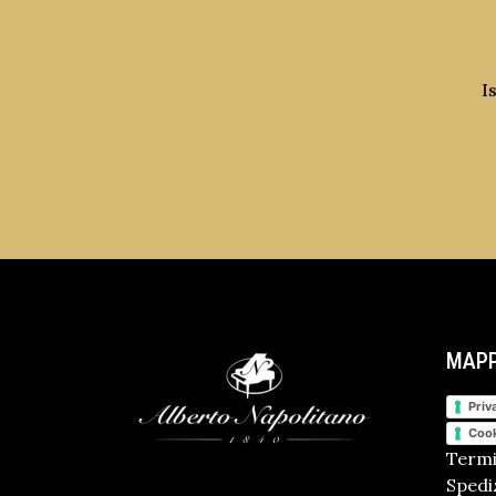
I
MAPP
Priv
Cook
Termi
Spediz