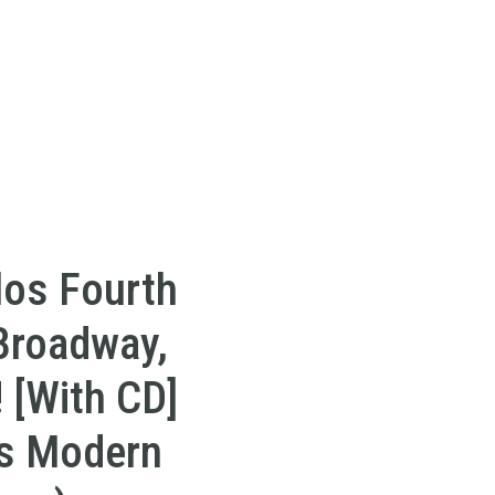
los Fourth
 Broadway,
 [With CD]
s Modern