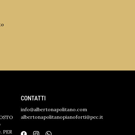
to
CONTATTI
info@albertonapolitano.com
albertonapolitanopianoforti@pec.it
GOSTO
O
 PER