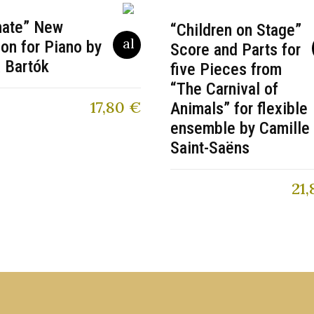
nate” New
“Children on Stage”
ion for Piano by
Score and Parts for
 Bartók
five Pieces from
“The Carnival of
17,80
€
Animals” for flexible
ensemble by Camille
Saint-Saëns
21,