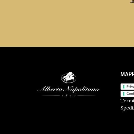
I
MAPP
Priv
Cook
Termi
Spediz