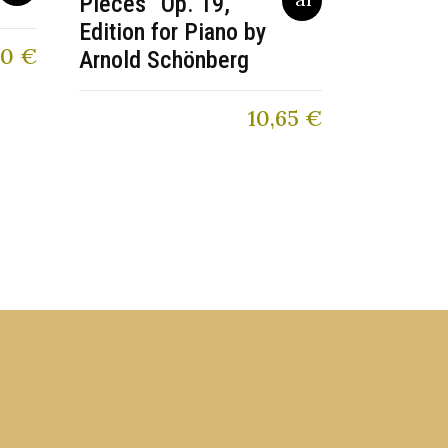
Pieces” Op. 19,
Edition for Piano by
90
€
Arnold Schönberg
10,65
€