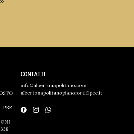
to
CONTATTI
info@albertonapolitano.com
albertonapolitanopianoforti@pec.it
GOSTO
O
 PER
O
IONI
338