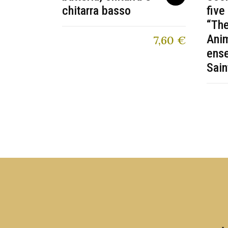
chitarra basso
five
“The
Anim
7,60
€
ens
Sain