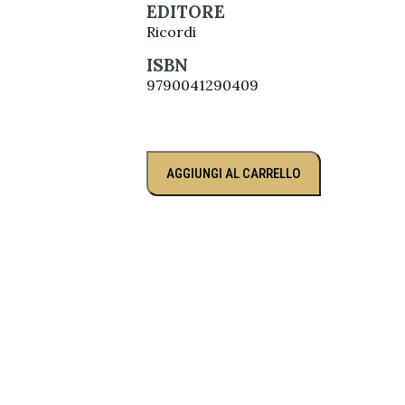
EDITORE
Ricordi
ISBN
9790041290409
AGGIUNGI AL CARRELLO