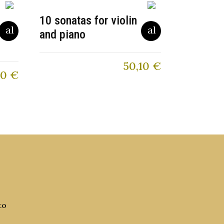
10 sonatas for violin
and piano
50,10
€
60
€
to