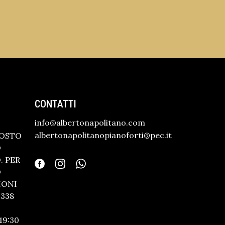
CONTATTI
info@albertonapolitano.com
albertonapolitanopianoforti@pec.it
GOSTO
O
 PER
O
IONI
338
19:30