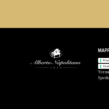
MAPP
Priv
Cook
Termi
Spediz