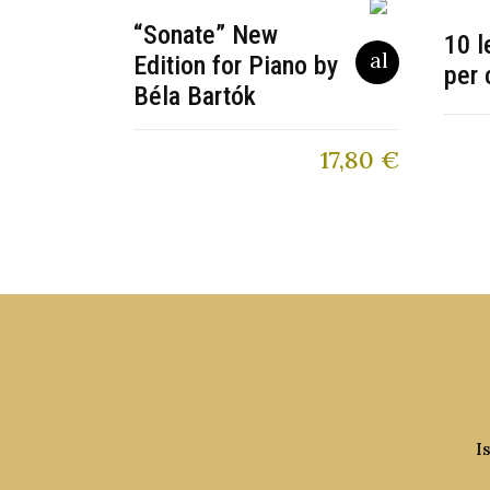
“Sonate” New
10 l
Edition for Piano by
per 
Béla Bartók
17,80
€
I