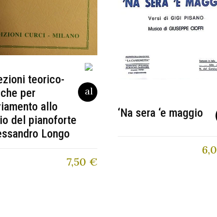
ezioni teorico-
iche per
viamento allo
‘Na sera ‘e maggio
io del pianoforte
essandro Longo
6,
7,50
€