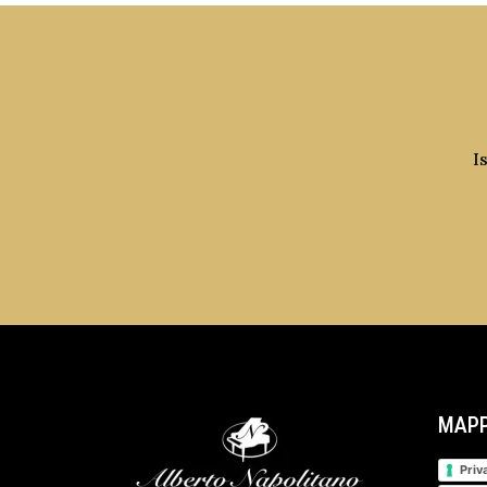
I
MAPP
Priv