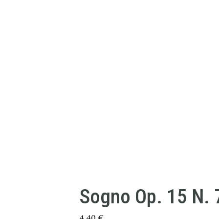
Sogno Op. 15 N. 
4,40
€