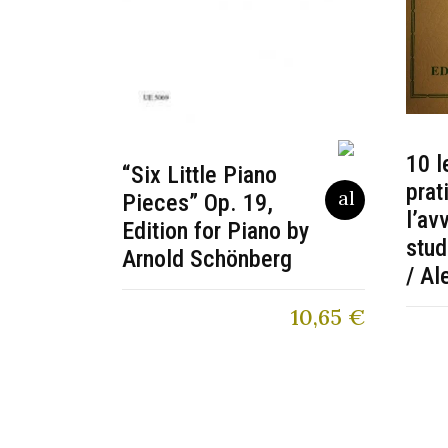
10 l
“Six Little Piano
prat
Pieces” Op. 19,
l’av
Edition for Piano by
stud
Arnold Schönberg
/ Al
10,65
€