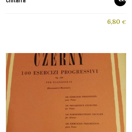
chitarra
6,80
€