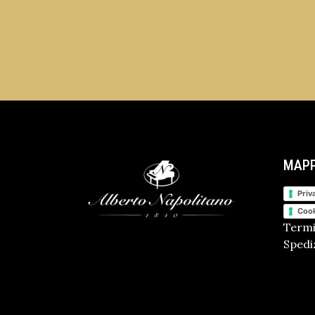
MAPP
Priv
Cook
Termi
Spediz