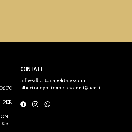
CONTATTI
info@albertonapolitano.com
albertonapolitanopianoforti@pec.it
GOSTO
O
 PER
O
IONI
338