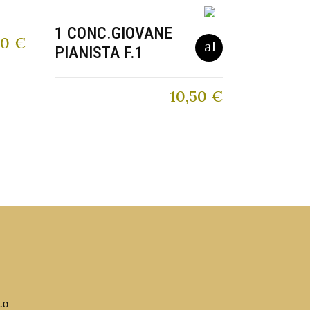
1 CONC.GIOVANE
50
€
PIANISTA F.1
10,50
€
to