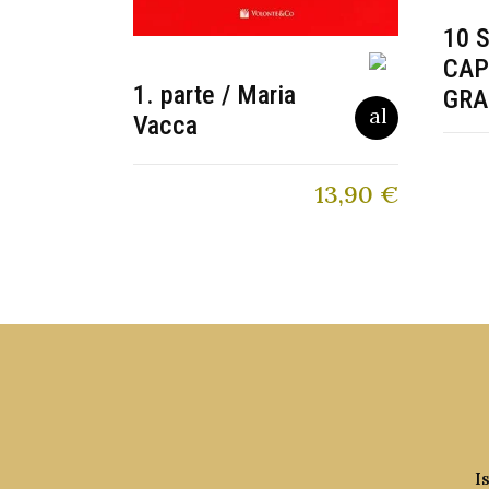
10 
CAP
1. parte / Maria
GRA
Vacca
13,90
€
I