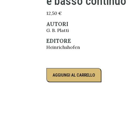
e basso continuo
12,50
€
AUTORI
G. B. Platti
EDITORE
Heinrichshofen
AGGIUNGI AL CARRELLO