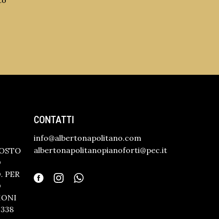
to
CONTATTI
info@albertonapolitano.com
albertonapolitanopianoforti@pec.it
GOSTO
O
 PER
O
IONI
338