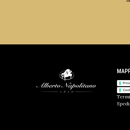
I
MAPP
Priv
Cook
Termi
Spediz