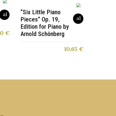
“Six Little Piano
Pieces” Op. 19,
Edition for Piano by
90
€
Arnold Schönberg
10,65
€