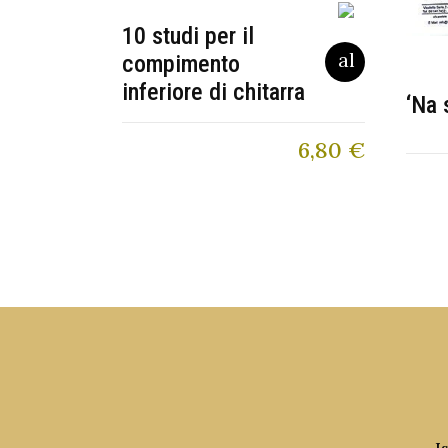
10 studi per il
compimento
inferiore di chitarra
‘Na 
6,80
€