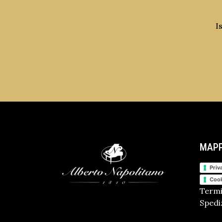
I
MAPP
Priv
Cook
Termi
Spediz