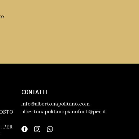
to
CONTATTI
info@albertonapolitano.com
albertonapolitanopianoforti@pec.it
GOSTO
O
 PER
O