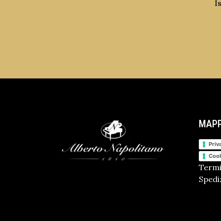
I
MAPP
Priv
Cook
Termi
Spediz