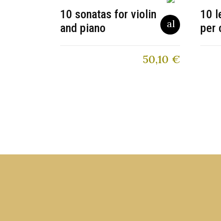
10 sonatas for violin
10 l
and piano
per 
50,10
€