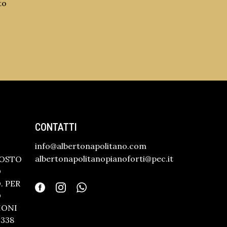
to
CONTATTI
info@albertonapolitano.com
albertonapolitanopianoforti@pec.it
GOSTO
O
 PER
O
IONI
338