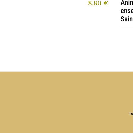
Anim
8,80
€
ens
Sain
I