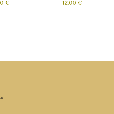
00
€
12,00
€
to