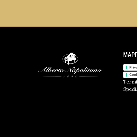
MAPP
Priv
Cook
Termi
Spediz