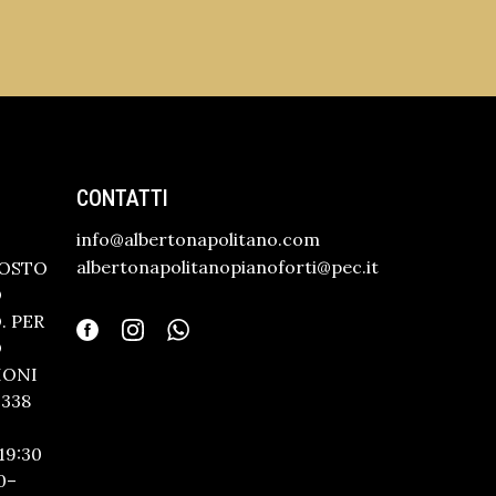
CONTATTI
info@albertonapolitano.com
albertonapolitanopianoforti@pec.it
GOSTO
O
 PER
O
IONI
338
19:30
0–