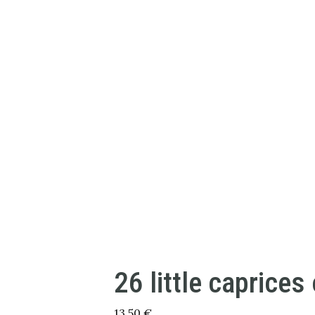
26 little caprices
13,50
€