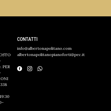
CONTATTI
info@albertonapolitano.com
albertonapolitanopianoforti@pec.it
GOSTO
O
 PER
O
IONI
338
19:30
0–