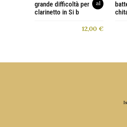
grande difficoltà per
batt
clarinetto in Si b
chit
12,00
€
I