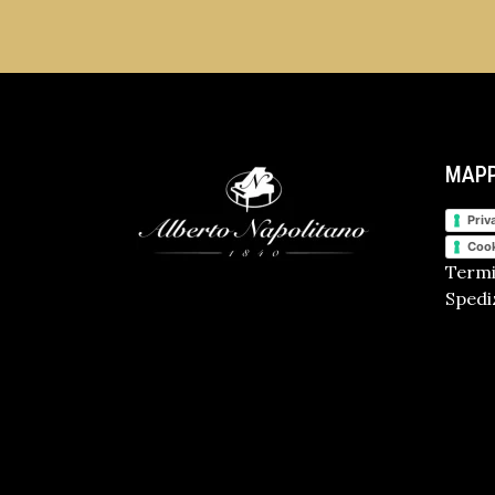
MAPP
Priv
Cook
Termi
Spediz