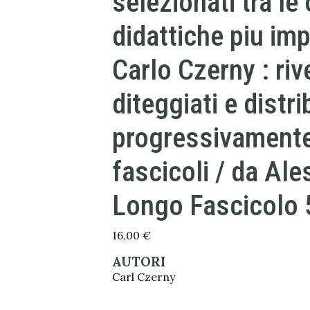
selezionati tra le
didattiche piu imp
Carlo Czerny : riv
diteggiati e distri
progressivamente
fascicoli / da Al
Longo Fascicolo 
16,00
€
AUTORI
Carl Czerny