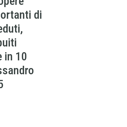
 opere
ortanti di
eduti,
buiti
 in 10
essandro
5