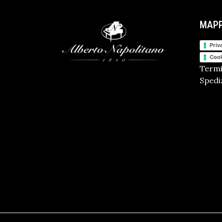
MAPP
Priv
Cook
Termi
Spediz