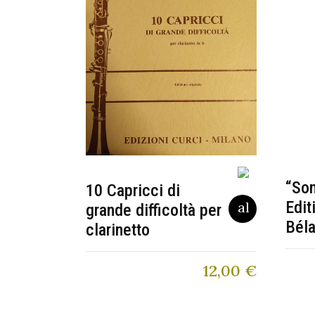
“So
10 Capricci di
Edit
grande difficoltà per
Béla
clarinetto
12,00
€