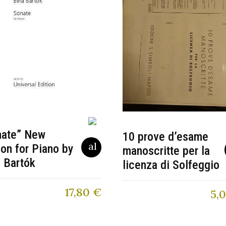
nate” New
10 prove d’esame
ion for Piano by
manoscritte per la
 Bartók
licenza di Solfeggio
17,80
€
5,