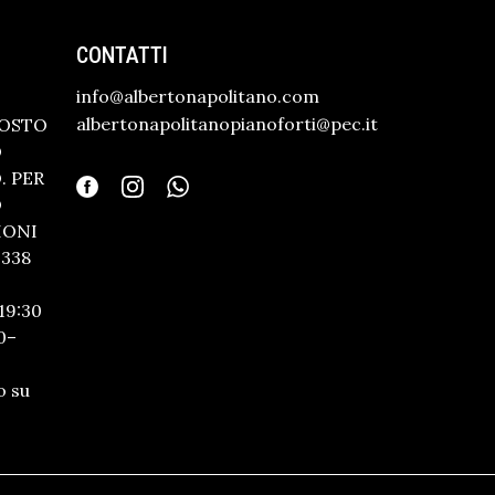
CONTATTI
info@albertonapolitano.com
albertonapolitanopianoforti@pec.it
GOSTO
O
 PER
O
IONI
338
19:30
0–
o su