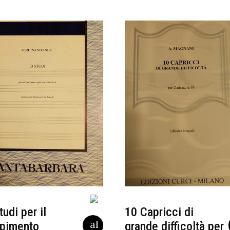
tudi per il
10 Capricci di
pimento
grande difficoltà per