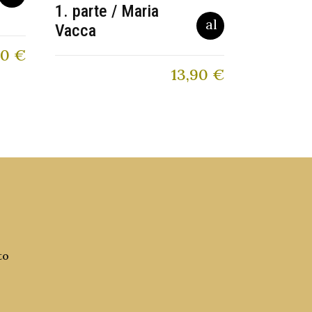
1. parte / Maria
Vacca
00
€
13,90
€
to