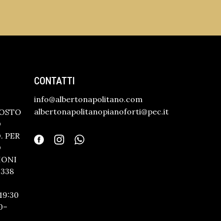
CONTATTI
info@albertonapolitano.com
albertonapolitanopianoforti@pec.it
GOSTO
O
 PER
O
IONI
338
19:30
0–