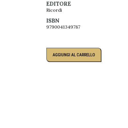
EDITORE
Ricordi
ISBN
9790041349787
AGGIUNGI AL CARRELLO