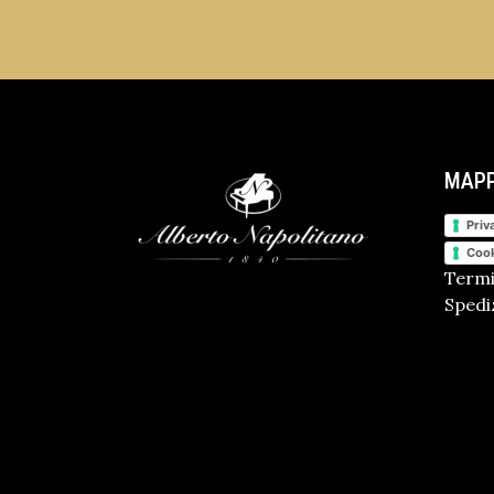
MAPP
Priv
Cook
Termi
Spediz