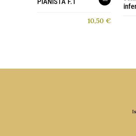
PIANISTA F.1
infe
10,50
€
I