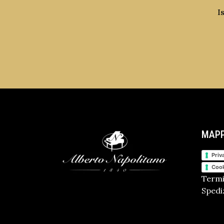
I
MAPP
Priv
Cook
Termi
Spediz