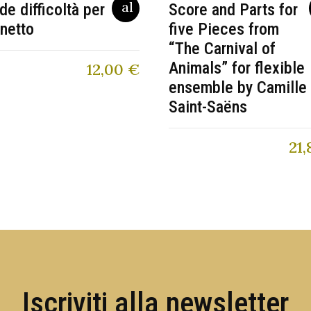
de difficoltà per
Score and Parts for
inetto
five Pieces from
“The Carnival of
Animals” for flexible
12,00
€
ensemble by Camille
Saint-Saëns
21,
Iscriviti alla newsletter