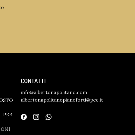
to
CONTATTI
info@albertonapolitano.com
albertonapolitanopianoforti@pec.it
GOSTO
O
 PER
O
IONI