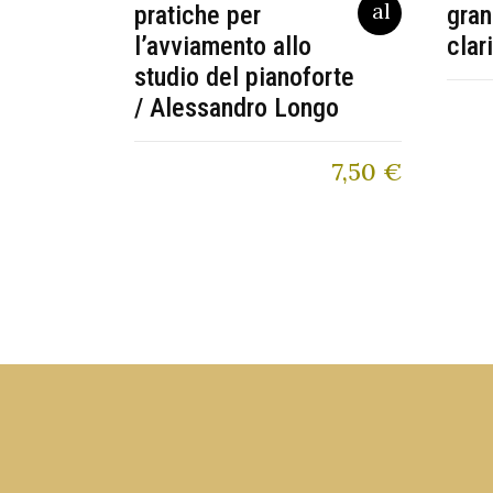
pratiche per
gran
l’avviamento allo
clar
studio del pianoforte
/ Alessandro Longo
7,50
€