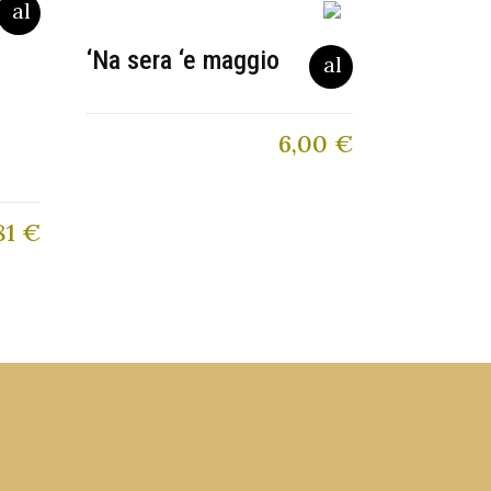
‘Na sera ‘e maggio
6,00
€
81
€