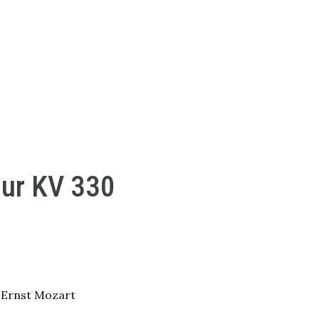
dur KV 330
 Ernst Mozart