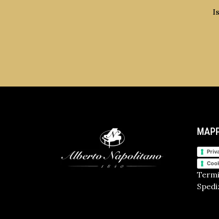
I
MAPP
Priv
Cook
Termi
Spediz