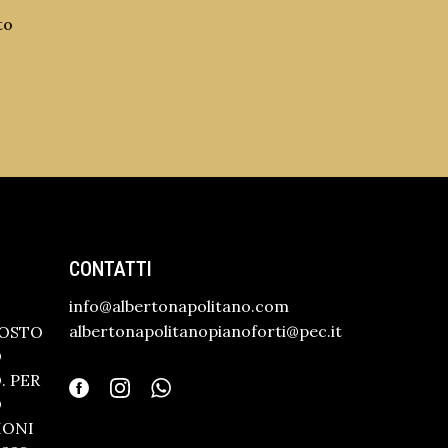
to
CONTATTI
info@albertonapolitano.com
albertonapolitanopianoforti@pec.it
GOSTO
O
 PER
O
IONI