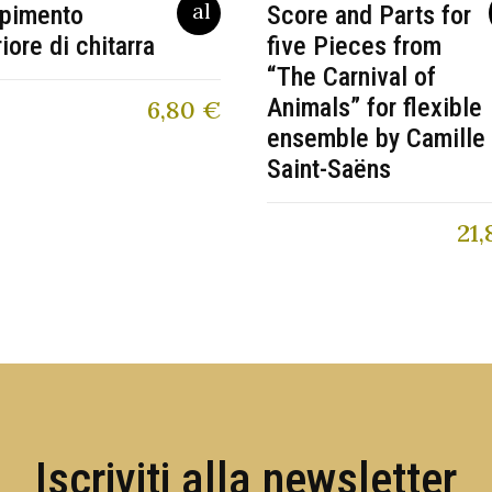
pimento
Score and Parts for
riore di chitarra
five Pieces from
“The Carnival of
Animals” for flexible
6,80
€
ensemble by Camille
Saint-Saëns
21,
Iscriviti alla newsletter