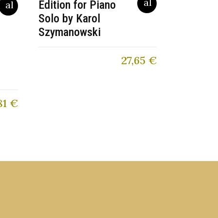
Edition for Piano
Solo by Karol
Szymanowski
27,65
€
81
€