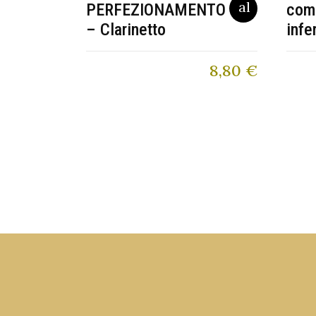
PERFEZIONAMENTO
com
– Clarinetto
infe
8,80
€