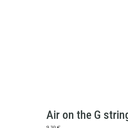
Air on the G strin
9,30
€