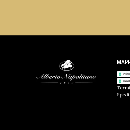
MAPP
Priv
Cook
Termi
Spediz