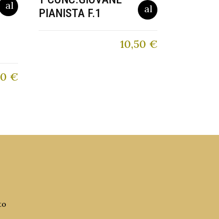
PIANISTA F.1
10,50
€
50
€
to