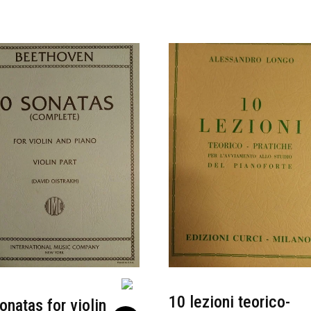
10 lezioni teorico-
onatas for violin