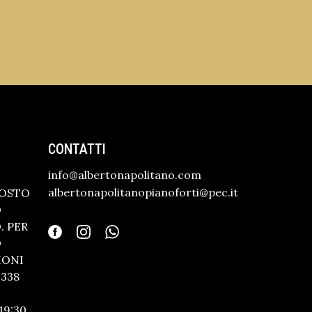
CONTATTI
info@albertonapolitano.com
albertonapolitanopianoforti@pec.it
GOSTO
O
 PER
O
IONI
338
19:30