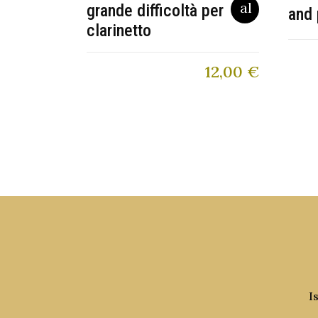
grande difficoltà per
and 
clarinetto
12,00
€
I