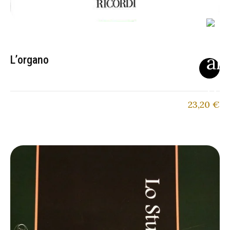
L’organo
23,20
€